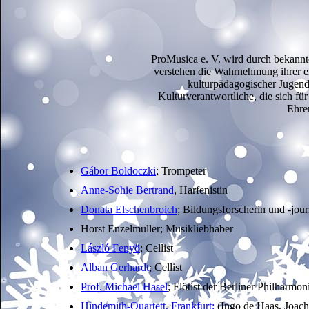
ProMusica e. V. wird durch bekannt
verstehen die Wahrnehmung ihrer eh
kulturpädagogischer Jugenda
Kulturverantwortliche, die sich f
Ehre
Gábor Boldoczki
; Trompeter
Anne-Sohie Bertrand
, Harfenistin
Donata Elschenbroich
; Bildungsforscherin und -jour
Horst Enzelmūller; Musikliebhaber
László Fenyö
; Cellist
Alban Gerhardt
; Cellist
Prof. Michael Hasel
; Flötist der Berliner Philharmon
Hindemith-Quartett, Frankfurt;
(Ingo de Haas, Joach