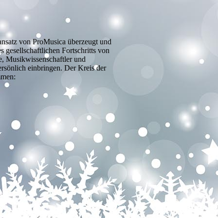
sansatz von ProMusica überzeugt und
gesellschaftlichen Fortschritts von
ne, Musikwissenschaftler und
rsönlich einbringen. Der Kreis der
mmen: