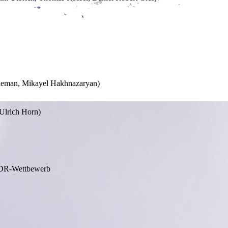
oleman, Mikayel Hakhnazaryan)
Ulrich Horn)
 ADR-Wettbewerb