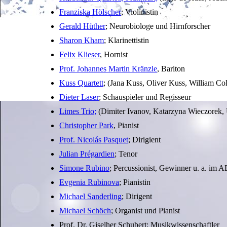
Franziska Hölscher
; Violinistin
Gerald Hüther
; Neurobiologe und Hirnforscher
Sharon Kham
; Klarinettistin
Felix Klieser
, Hornist
Prof. Johannes Martin Kränzle
, Bariton
Kuss Quartett
; (Jana Kuss, Oliver Kuss, William C
Dieter Laser
; Schauspieler und Regisseur
Limes Trio;
(Dimiter Ivanov, Katarzyna Wieczorek, 
Christopher Park
, Pianist
Prof. Nicolás Pasquet
; Dirigient
Julian Prégardien
; Tenor
Simone Rubino
; Percussionist, Gewinner u. a. im
Evgenia Rubinova
; Pianistin
Michael Sanderling
; Dirigent
Michael Schöch
; Organist und Pianist
Prof. Dr. Giselher Schubert; Musikwissenschaftler