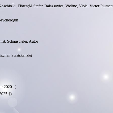
oschitzki, Flöten;M Stefan Balazsovics, Violine, Viola; Victor Plumetta
psychologin
st, Schauspieler, Autor
ischen Staatskanzlei
ar 2020 †)
2025 †)