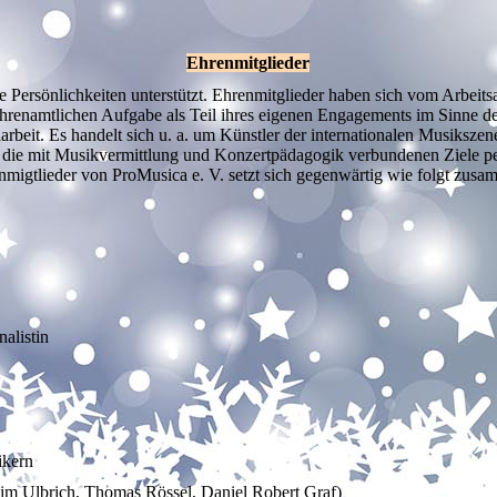
Ehrenmitglieder
e Persönlichkeiten unterstützt. Ehrenmitglieder haben sich vom Arbeit
renamtlichen Aufgabe als Teil ihres eigenen Engagements im Sinne des 
rbeit. Es handelt sich u. a. um Künstler der internationalen Musiksze
ür die mit Musikvermittlung und Konzertpädagogik verbundenen Ziele pe
nmigtlieder von ProMusica e. V. setzt sich gegenwärtig wie folgt zusa
nalistin
ikern
im Ulbrich, Thomas Rössel, Daniel Robert Graf)