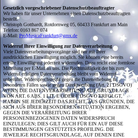
Gesetzlich vorgeschriebener Datenschutzbeauftragter
Wir haben für unser Unternehmen einen Datenschutzbeauftragten
bestellt.
Christoph Gotthardt, Rotdornweg 05, 60433 Frankfurt am Main
Telefon: 0163 867 074
E-Mail:
ProMusicaFrankfurt@gmx.de
Widerruf Ihrer Einwilligung zur Datenverarbeitung
Viele Datenverarbeitungsvorgänge sind nur mit Ihrer
ausdrücklichen Einwilligung möglich. Sie können eine bereits
erteilte Einwilligung jederzeit widerrufen. Dazu reicht eine formlose
Mitteilung per E-Mail an uns. Die Rechtmäßigkeit der bis zum
Widerruf erfolgten Datenverarbeitung bleibt vom Widerruf
unberührt. Widerspruchsrecht gegen die Datenerhebung in
besonderen Fällen sowie gegen Direktwerbung (Art. 21 DSGVO)
WENN DIE DATENVERARBEITUNG AUF GRUNDLAGE
VON ART. 6 ABS. 1 LIT. E ODER F DSGVO ERFOLGT,
HABEN SIE JEDERZEIT DAS RECHT, AUS GRÜNDEN, DIE
SICH AUS IHRER BESONDEREN SITUATION ERGEBEN,
GEGEN DIE VERARBEITUNG IHRER
PERSONENBEZOGENEN DATEN WIDERSPRUCH
EINZULEGEN; DIES GILT AUCH FÜR EIN AUF DIESE
BESTIMMUNGEN GESTÜTZTES PROFILING. DIE
JEWEILIGE RECHTSGRUNDLAGE, AUF DENEN EINE