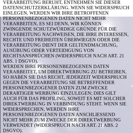
VERARBEITUNG BERUHT, ENTNEHMEN SIE DIESER
DATENSCHUTZERKLÄRUNG. WENN SIE WIDERSPRUCH
EINLEGEN, WERDEN WIR IHRE BETROFFENEN
PERSONENBEZOGENEN DATEN NICHT MEHR
VERARBEITEN, ES SEI DENN, WIR KÖNNEN
ZWINGENDE SCHUTZWÜRDIGE GRÜNDE FÜR DIE
VERARBEITUNG NACHWEISEN, DIE IHRE INTERESSEN,
RECHTE UND FREIHEITEN ÜBERWIEGEN ODER DIE
VERARBEITUNG DIENT DER GELTENDMACHUNG,
AUSÜBUNG ODER VERTEIDIGUNG VON
RECHTSANSPRÜCHEN (WIDERSPRUCH NACH ART. 21
ABS. 1 DSGVO).
WERDEN IHRE PERSONENBEZOGENEN DATEN
VERARBEITET, UM DIREKTWERBUNG ZU BETREIBEN,
SO HABEN SIE DAS RECHT, JEDERZEIT WIDERSPRUCH
GEGEN DIE VERARBEITUNG SIE BETREFFENDER
PERSONENBEZOGENER DATEN ZUM ZWECKE
DERARTIGER WERBUNG EINZULEGEN; DIES GILT
AUCH FÜR DAS PROFILING, SOWEIT ES MIT SOLCHER
DIREKTWERBUNG IN VERBINDUNG STEHT. WENN SIE
WIDERSPRECHEN, WERDEN IHRE
PERSONENBEZOGENEN DATEN ANSCHLIESSEND
NICHT MEHR ZUM ZWECKE DER DIREKTWERBUNG
VERWENDET (WIDERSPRUCH NACH ART. 21 ABS. 2
DSGVO).