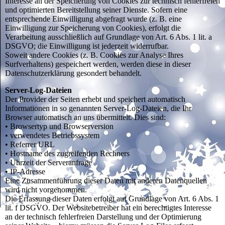
Interesse an der Speicherung von Cookies zur technisch fehlerfreien
und optimierten Bereitstellung seiner Dienste. Sofern eine
entsprechende Einwilligung abgefragt wurde (z. B. eine
Einwilligung zur Speicherung von Cookies), erfolgt die
Verarbeitung ausschließlich auf Grundlage von Art. 6 Abs. 1 lit. a
DSGVO; die Einwilligung ist jederzeit widerrufbar.
Soweit andere Cookies (z. B. Cookies zur Analyse Ihres
Surfverhaltens) gespeichert werden, werden diese in dieser
Datenschutzerklärung gesondert behandelt.
Server-Log-Dateien
Der Provider der Seiten erhebt und speichert automatisch
Informationen in so genannten Server-Log-Dateien, die Ihr
Browser automatisch an uns übermittelt. Dies sind:
• Browsertyp und Browserversion
• verwendetes Betriebssystem
• Referrer URL
• Hostname des zugreifenden Rechners
• Uhrzeit der Serveranfrage
• IP-Adresse
Eine Zusammenführung dieser Daten mit anderen Datenquellen
wird nicht vorgenommen.
Die Erfassung dieser Daten erfolgt auf Grundlage von Art. 6 Abs. 1
lit. f DSGVO. Der Websitebetreiber hat ein berechtigtes Interesse
an der technisch fehlerfreien Darstellung und der Optimierung