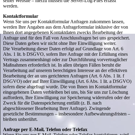
seiner Website – hierzu müssen die Server-Log-Files erfasst
werden.
Kontaktformular
Wenn Sie uns per Kontaktformular Anfragen zukommen lassen,
werden Ihre Angaben aus dem Anfrageformular inklusive der von
Ihnen dort angegebenen Kontaktdaten zwecks Bearbeitung der
Anfrage und für den Fall von Anschlussfragen bei uns gespeichert.
Diese Daten geben wir nicht ohne Ihre Einwilligung weiter.
Die Verarbeitung dieser Daten erfolgt auf Grundlage von Art. 6
Abs. 1 lit. b DSGVO, sofern Ihre Anfrage mit der Erfüllung eines
Vertrags zusammenhängt oder zur Durchführung vorvertraglicher
Maßnahmen erforderlich ist. In allen übrigen Fällen beruht die
Verarbeitung auf unserem berechtigten Interesse an der effektiven
Bearbeitung der an uns gerichteten Anfragen (Art. 6 Abs. 1 lit. f
DSGVO) oder auf Ihrer Einwilligung (Art. 6 Abs. 1 lit. a DSGVO)
sofern diese abgefragt wurde. Die von Ihnen im Kontaktformular
eingegebenen Daten verbleiben bei uns, bis Sie uns zur Löschung
auffordern, Ihre Einwilligung zur Speicherung widerrufen oder der
Zweck für die Datenspeicherung entfällt (z. B. nach
abgeschlossener Bearbeitung Ihrer Anfrage). Zwingende
gesetzliche Bestimmungen – insbesondere Aufbewahrungsfristen –
bleiben unberührt.
Anfrage per E-Mail, Telefon oder Telefax
Wenn Sie uns per E-Mail, Telefon oder Telefax kontaktieren, wird