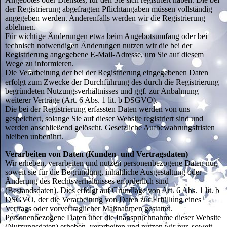
der Registrierung abgefragten Pflichtangaben müssen vollständig
angegeben werden. Anderenfalls werden wir die Registrierung
ablehnen.
Für wichtige Änderungen etwa beim Angebotsumfang oder bei
technisch notwendigen Änderungen nutzen wir die bei der
Registrierung angegebene E-Mail-Adresse, um Sie auf diesem
Wege zu informieren.
Die Verarbeitung der bei der Registrierung eingegebenen Daten
erfolgt zum Zwecke der Durchführung des durch die Registrierung
begründeten Nutzungsverhältnisses und ggf. zur Anbahnung
weiterer Verträge (Art. 6 Abs. 1 lit. b DSGVO).
Die bei der Registrierung erfassten Daten werden von uns
gespeichert, solange Sie auf dieser Website registriert sind und
werden anschließend gelöscht. Gesetzliche Aufbewahrungsfristen
bleiben unberührt.
Verarbeiten von Daten (Kunden- und Vertragsdaten)
Wir erheben, verarbeiten und nutzen personenbezogene Daten nur,
soweit sie für die Begründung, inhaltliche Ausgestaltung oder
Änderung des Rechtsverhältnisses erforderlich sind
(Bestandsdaten). Dies erfolgt auf Grundlage von Art. 6 Abs. 1 lit. b
DSGVO, der die Verarbeitung von Daten zur Erfüllung eines
Vertrags oder vorvertraglicher Maßnahmen gestattet.
Personenbezogene Daten über die Inanspruchnahme dieser Website
(Nutzungsdaten) erheben, verarbeiten und nutzen wir nur, soweit