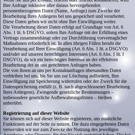
Ihre Anfrage inklusive aller daraus hervorgehenden
personenbezogenen Daten (Name, Anfrage) zum Zwecke der
Bearbeitung Ihres Anliegens bei uns gespeichert und verarbeitet.
Diese Daten geben wir nicht ohne Ihre Einwilligung weiter.
Die Verarbeitung dieser Daten erfolgt auf Grundlage von Art. 6
Abs. 1 lit. b DSGVO, sofern Ihre Anfrage mit der Erfüllung eines
Vertrags zusammenhängt oder zur Durchführung vorvertraglicher
Maßnahmen erforderlich ist. In allen übrigen Fällen beruht die
Verarbeitung auf Ihrer Einwilligung (Art. 6 Abs. 1 lit. a DSGVO)
und/oder auf unseren berechtigten Interessen (Art. 6 Abs. 1 lit. f
DSGVO), da wir ein berechtigtes Interesse an der effektiven
Bearbeitung der an uns gerichteten Anfragen haben.
Die von Ihnen an uns per Kontaktanfragen übersandten Daten
verbleiben bei uns, bis Sie uns zur Löschung auffordern, Ihre
Einwilligung zur Speicherung widerrufen oder der Zweck für die
Datenspeicherung entfällt (z. B. nach abgeschlossener Bearbeitung
Ihres Anliegens). Zwingende gesetzliche Bestimmungen –
insbesondere gesetzliche Aufbewahrungsfristen – bleiben
unberührt.
Registrierung auf dieser Website
Sie können sich auf dieser Website registrieren, um zusätzliche
Funktionen auf der Seite zu nutzen. Die dazu eingegebenen Daten
verwenden wir nur zum Zwecke der Nutzung des jeweiligen
Angebotes oder Dienstes, für den Sie sich registriert haben. Die bei