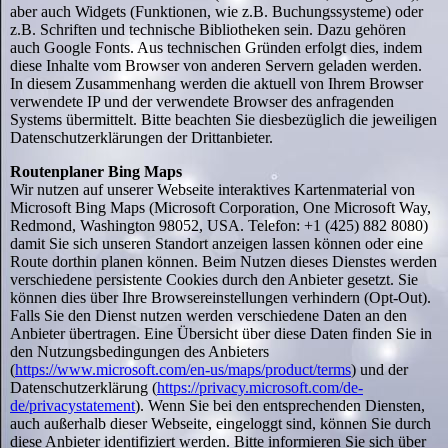
aber auch Widgets (Funktionen, wie z.B. Buchungssysteme) oder
z.B. Schriften und technische Bibliotheken sein. Dazu gehören
auch Google Fonts. Aus technischen Gründen erfolgt dies, indem
diese Inhalte vom Browser von anderen Servern geladen werden.
In diesem Zusammenhang werden die aktuell von Ihrem Browser
verwendete IP und der verwendete Browser des anfragenden
Systems übermittelt. Bitte beachten Sie diesbezüglich die jeweiligen
Datenschutzerklärungen der Drittanbieter.
Routenplaner Bing Maps
Wir nutzen auf unserer Webseite interaktives Kartenmaterial von
Microsoft Bing Maps (Microsoft Corporation, One Microsoft Way,
Redmond, Washington 98052, USA. Telefon: +1 (425) 882 8080)
damit Sie sich unseren Standort anzeigen lassen können oder eine
Route dorthin planen können. Beim Nutzen dieses Dienstes werden
verschiedene persistente Cookies durch den Anbieter gesetzt. Sie
können dies über Ihre Browsereinstellungen verhindern (Opt-Out).
Falls Sie den Dienst nutzen werden verschiedene Daten an den
Anbieter übertragen. Eine Übersicht über diese Daten finden Sie in
den Nutzungsbedingungen des Anbieters
(
https://www.microsoft.com/en-us/maps/product/terms
) und der
Datenschutzerklärung (
https://privacy.microsoft.com/de-
de/privacystatement
). Wenn Sie bei den entsprechenden Diensten,
auch außerhalb dieser Webseite, eingeloggt sind, können Sie durch
diese Anbieter identifiziert werden. Bitte informieren Sie sich über